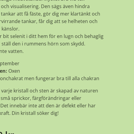
 och visualisering. Den sägs även hindra
ankar att få fäste, gör dig mer klartänkt och
rvirrande tankar, får dig att se helheten och
r känslor.
or bit selenit i ditt hem för en lugn och behaglig
er ställ den i rummens hörn som skydd.
inte vatten.
ptember
en:
Oxen
onchakrat men fungerar bra till alla chakran
 varje kristall och sten är skapad av naturen
små sprickor, färgförändringar eller
Det innebär inte att den är defekt eller har
raft. Din kristall söker dig!