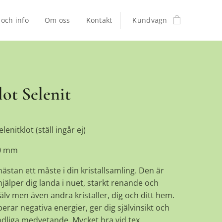
 och info
Om oss
Kontakt
Kundvagn
lot Selenit
lenitklot (ställ ingår ej)
40 mm
nästan ett måste i din kristallsamling. Den är
jälper dig landa i nuet, starkt renande och
jälv men även andra kristaller, dig och ditt hem.
rar negativa energier, ger dig självinsikt och
ndliga medvetande. Mycket bra vid tex