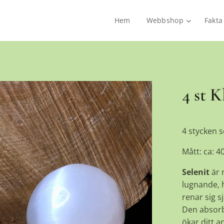
Hem
Webbshop
Fakta
4 st K
4 stycken se
Mått: ca: 
Selenit
är 
lugnande, h
renar sig s
Den absorbe
ökar ditt a