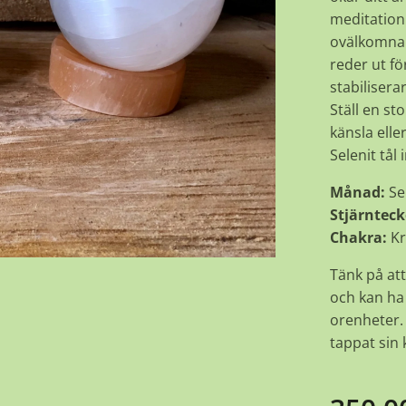
meditation
ovälkomna t
reder ut fö
stabilisera
Ställ en st
känsla ell
Selenit tål 
Månad:
Se
Stjärnteck
Chakra:
Kr
Tänk på att
och kan ha 
orenheter. 
tappat sin k