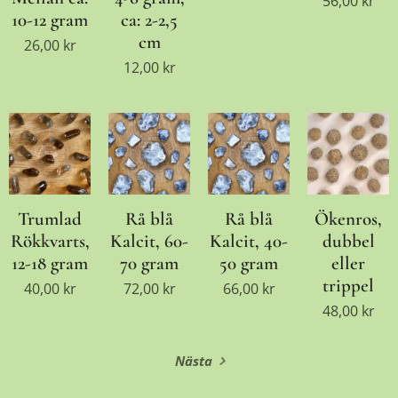
56,00
kr
10-12 gram
ca: 2-2,5
cm
26,00
kr
12,00
kr
Trumlad
Rå blå
Rå blå
Ökenros,
Rökkvarts,
Kalcit, 60-
Kalcit, 40-
dubbel
12-18 gram
70 gram
50 gram
eller
trippel
40,00
kr
72,00
kr
66,00
kr
48,00
kr
Nästa