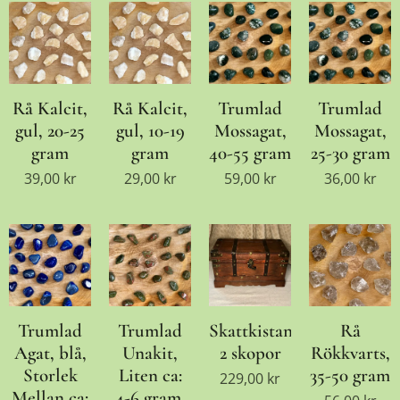
Rå Kalcit,
Rå Kalcit,
Trumlad
Trumlad
gul, 20-25
gul, 10-19
Mossagat,
Mossagat,
gram
gram
40-55 gram
25-30 gram
39,00
kr
29,00
kr
59,00
kr
36,00
kr
Trumlad
Trumlad
Skattkistan,
Rå
Agat, blå,
Unakit,
2 skopor
Rökkvarts,
Storlek
Liten ca:
35-50 gram
229,00
kr
Mellan ca:
4-6 gram,