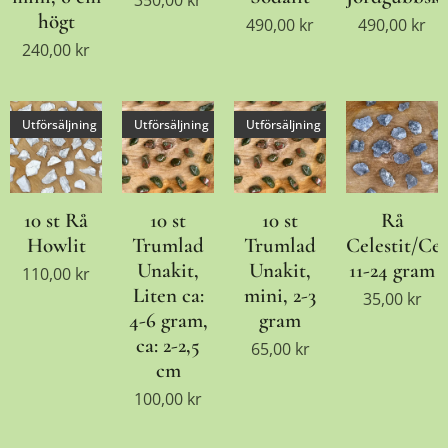
350,00
kr
högt
490,00
kr
490,00
kr
240,00
kr
Utförsäljning
Utförsäljning
Utförsäljning
10 st Rå
10 st
10 st
Rå
Howlit
Trumlad
Trumlad
Celestit/Cel
Unakit,
Unakit,
11-24 gram
110,00
kr
Liten ca:
mini, 2-3
35,00
kr
4-6 gram,
gram
ca: 2-2,5
65,00
kr
cm
100,00
kr