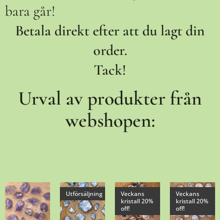
bara går!
Betala direkt efter att du lagt din
order.
Tack!
Urval av produkter från
webshopen:
Utförsäljning
Veckans
Veckans
kristall 20%
kristall 20%
off!
off!