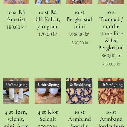
10 st Rå
10 st Rå
10 st
10 st
Ametist
blå Kalcit,
Bergkristallklot,
Trumlad /
7-11 gram
mini
cuddle
180,00
kr
stone Fire
170,00
kr
288,00
kr
& Ice
360,00
kr
Bergkristall
360,00
kr
450,00
kr
Utförsäljning
Utförsäljning
Utförsäljning
Utförsäljning
4 st Torn,
4 st Klot
10 st
10 st
selenit,
Selenit
Armband
Armband
mini, 6 cm
Sodalit
Jordgubbskv