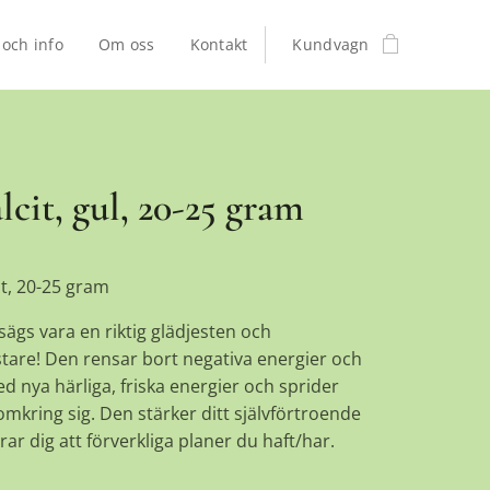
 och info
Om oss
Kontakt
Kundvagn
cit, gul, 20-25 gram
it, 20-25 gram
sägs vara en riktig glädjesten och
tare! Den rensar bort negativa energier och
d nya härliga, friska energier och sprider
 omkring sig. Den stärker ditt självförtroende
ar dig att förverkliga planer du haft/har.