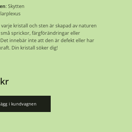
ken
: Skytten
olarplexus
 varje kristall och sten är skapad av naturen
små sprickor, färgförändringar eller
Det innebär inte att den är defekt eller har
raft. Din kristall söker dig!
kr
Lägg i kundvagnen