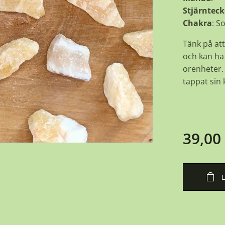
Stjärntec
Chakra
: S
Tänk på att
och kan ha 
orenheter. 
tappat sin k
39,00