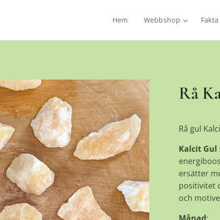
Hem
Webbshop
Fakta
Rå Kal
Rå gul Kalc
Kalcit Gul
energiboos
ersätter me
positivitet
och motiver
Månad
: