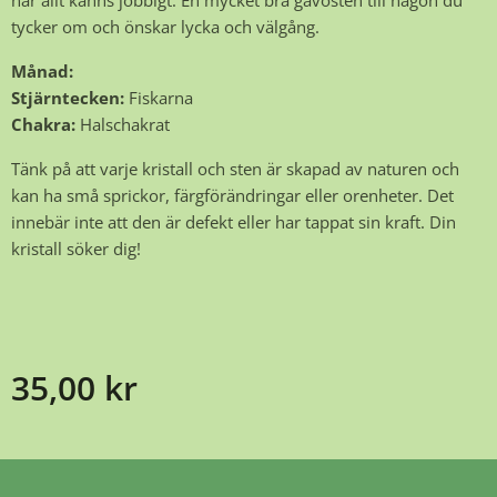
när allt känns jobbigt. En mycket bra gåvosten till någon du
tycker om och önskar lycka och välgång.
Månad:
Stjärntecken:
Fiskarna
Chakra:
Halschakrat
Tänk på att varje kristall och sten är skapad av naturen och
kan ha små sprickor, färgförändringar eller orenheter. Det
innebär inte att den är defekt eller har tappat sin kraft. Din
kristall söker dig!
35,00
kr