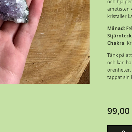
och hjälper
ametisten v
kristaller 
Månad
: F
Stjärntec
Chakra
: K
Tänk på att
och kan ha 
orenheter. 
tappat sin k
99,00