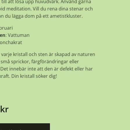
 till att lösa upp huvudvärk. Använd gärna
id meditation. Vill du rena dina stenar och
kan du lägga dom på ett ametistkluster.
ebruari
ken
: Vattuman
ronchakrat
 varje kristall och sten är skapad av naturen
små sprickor, färgförändringar eller
Det innebär inte att den är defekt eller har
raft. Din kristall söker dig!
kr