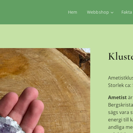
Hem
Webbshop
Fakta
Klust
Ametistklus
Storlek ca:
Ametist
är
Bergskrista
sägs vara 
energi till
andliga me