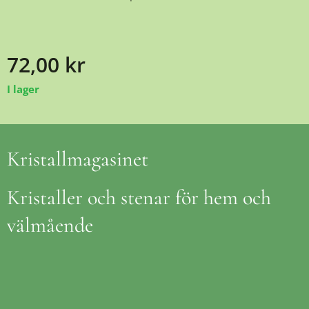
72,00
kr
I lager
Kristallmagasinet
Kristaller och stenar för hem och
välmående