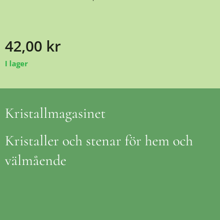
42,00
kr
I lager
Kristallmagasinet
Kristaller och stenar för hem och
välmående