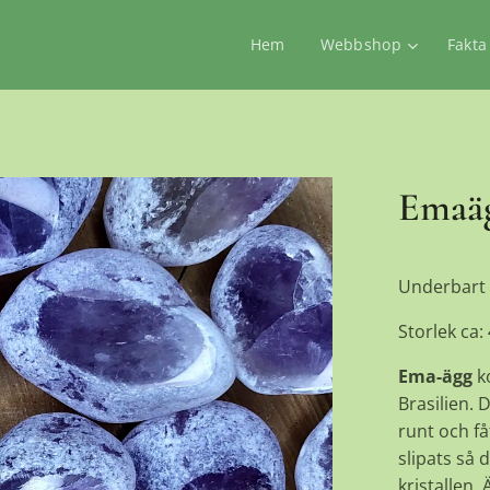
Hem
Webbshop
Fakta
Emaäg
Underbart 
Storlek ca:
Ema-ägg
k
Brasilien. 
runt och få
slipats så d
kristallen.