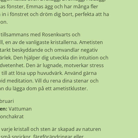
 fönster, Emmas ägg och har många fler
 in i fönstret och dröm dig bort, perfekta att ha
ion.
, tillsammans med Rosenkvarts och
ll, en av de vanligaste kristallerna. Ametisten
starkt beskyddande och omvandlar negativ
 kärlek. Den hjälper dig utveckla din intuition och
dvetenhet. Den är lugnade, motverkar stress
 till att lösa upp huvudvärk. Använd gärna
id meditation. Vill du rena dina stenar och
kan du lägga dom på ett ametistkluster.
bruari
en:
Vattuman
ronchakrat
 varje kristall och sten är skapad av naturen
små sprickor, färgförändringar eller