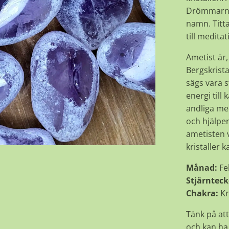
Drömmarnas
namn. Titta
till meditat
Ametist är
Bergskrista
sägs vara 
energi till
andliga me
och hjälper
ametisten v
kristaller 
Månad:
Fe
Stjärnteck
Chakra:
K
Tänk på att
och kan ha 