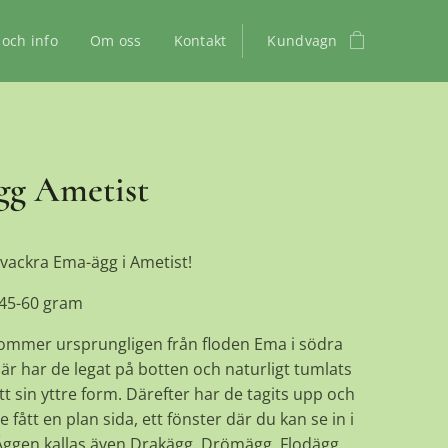
 och info
Om oss
Kontakt
Kundvagn
g Ametist
vackra Ema-ägg i Ametist!
 45-60 gram
ommer ursprungligen från floden Ema i södra
Där har de legat på botten och naturligt tumlats
tt sin yttre form. Därefter har de tagits upp och
e fått en plan sida, ett fönster där du kan se in i
 Äggen kallas även Drakägg, Drömägg, Flodägg,