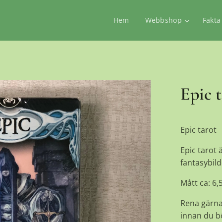
Hem
Webbshop
Fakta
Epic 
Epic tarot
Epic tarot 
fantasybild
Mått ca: 6,
Rena gärna
innan du 