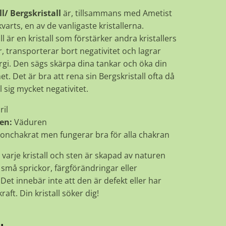
l/ Bergskristall
är, tillsammans med Ametist
arts, en av de vanligaste kristallerna.
ll är en kristall som förstärker andra kristallers
 transporterar bort negativitet och lagrar
rgi. Den sägs skärpa dina tankar och öka din
. Det är bra att rena sin Bergskristall ofta då
l sig mycket negativitet.
ril
en:
Väduren
onchakrat men fungerar bra för alla chakran
 varje kristall och sten är skapad av naturen
små sprickor, färgförändringar eller
Det innebär inte att den är defekt eller har
raft. Din kristall söker dig!