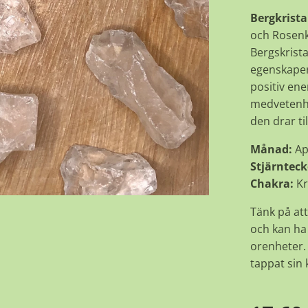
Bergkristal
och Rosenkv
Bergskrista
egenskaper,
positiv ene
medvetenhet
den drar til
Månad:
Ap
Stjärnteck
Chakra:
Kr
Tänk på att
och kan ha 
orenheter. 
tappat sin k