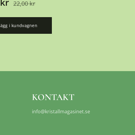
kr
22,00
kr
Lägg i kundvagnen
KONTAKT
info@kristallmagasinet.se