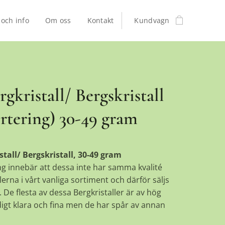
 och info
Om oss
Kontakt
Kundvagn
gkristall/ Bergskristall
ortering) 30-49 gram
stall/ Bergskristall, 30-49 gram
ng innebär att dessa inte har samma kvalité
lerna i vårt vanliga sortiment och därför säljs
e. De flesta av dessa Bergkristaller är av hög
ldigt klara och fina men de har spår av annan