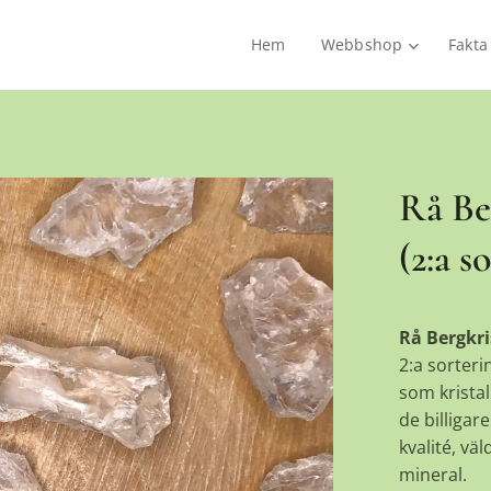
Hem
Webbshop
Fakta
Rå Ber
(2:a s
Rå Bergkri
2:a sorteri
som kristal
de billigar
kvalité, vä
mineral.