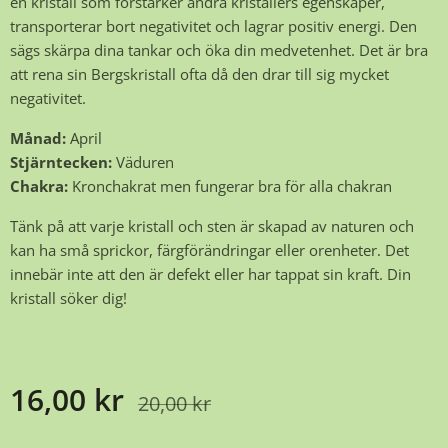
en kristall som förstärker andra kristallers egenskaper,
transporterar bort negativitet och lagrar positiv energi. Den
sägs skärpa dina tankar och öka din medvetenhet. Det är bra
att rena sin Bergskristall ofta då den drar till sig mycket
negativitet.
Månad:
April
Stjärntecken:
Väduren
Chakra:
Kronchakrat men fungerar bra för alla chakran
Tänk på att varje kristall och sten är skapad av naturen och
kan ha små sprickor, färgförändringar eller orenheter. Det
innebär inte att den är defekt eller har tappat sin kraft. Din
kristall söker dig!
16,00
kr
20,00
kr