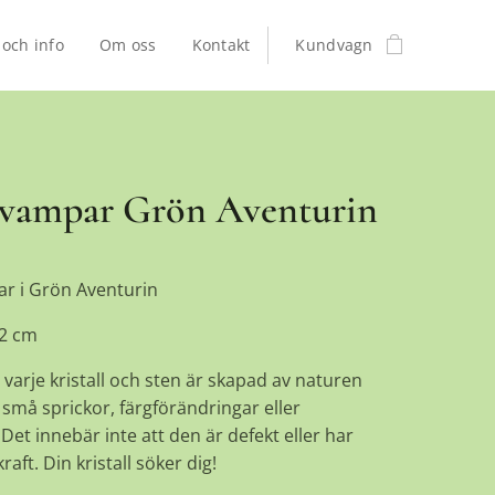
 och info
Om oss
Kontakt
Kundvagn
vampar Grön Aventurin
r i Grön Aventurin
 2 cm
 varje kristall och sten är skapad av naturen
små sprickor, färgförändringar eller
Det innebär inte att den är defekt eller har
raft. Din kristall söker dig!