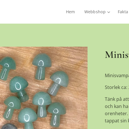
Hem
Webbshop
Fakta
Minis
Minisvampa
Storlek ca:
Tänk på att
och kan ha 
orenheter. 
tappat sin k