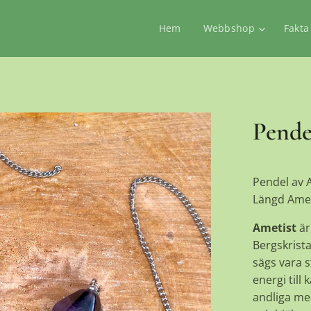
Hem
Webbshop
Fakta
Pende
Pendel av 
Längd Ameti
Ametist
är
Bergskrista
sägs vara 
energi till
andliga me