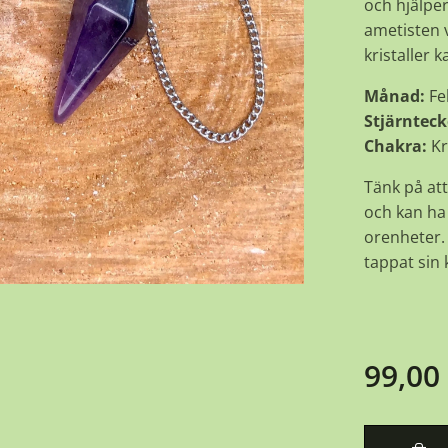
och hjälper
ametisten v
kristaller 
Månad:
Fe
Stjärnteck
Chakra:
Kr
Tänk på att
och kan ha 
orenheter. 
tappat sin k
99,00