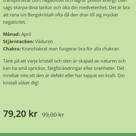
transporterar bort negativitet och lagrar positiv energi. Den
sägs skärpa dina tankar och öka din medvetenhet. Det är bra
att rena sin Bergskristall ofta då den drar till sig mycket
negativitet.
Månad:
April
Stjärntecken:
Väduren
Chakra:
Kronchakrat men fungerar bra för alla chakran
Tänk på att varje kristall och sten är skapad av naturen och
kan ha små sprickor, färgförändringar eller orenheter. Det
innebär inte att den är defekt eller har tappat sin kraft. Din
kristall söker dig!
79,20
kr
99,00
kr