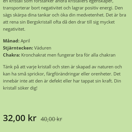
en kristall som förstärker andra kristallers egenskaper,
transporterar bort negativitet och lagrar positiv energi. Den
sägs skärpa dina tankar och öka din medvetenhet. Det är bra
att rena sin Bergskristall ofta då den drar till sig mycket
negativitet.
Månad:
April
Stjärntecken:
Väduren
Chakra:
Kronchakrat men fungerar bra för alla chakran
Tänk på att varje kristall och sten är skapad av naturen och
kan ha små sprickor, färgförändringar eller orenheter. Det
innebär inte att den är defekt eller har tappat sin kraft. Din
kristall söker dig!
32,00
kr
40,00
kr