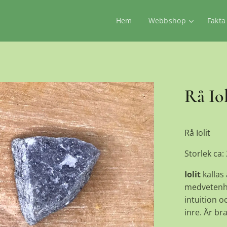
Hem
Webbshop
Fakta
Rå Iol
Rå Iolit
Storlek ca:
Iolit
kallas
medvetenhet
intuition o
inre. Är br