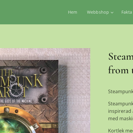
Hem
Webbshop
Fakta
Steam
from 
Steampunk 
Steampunk t
inspirerad
med maski
Kortlek me