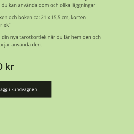
r du kan använda dom och olika läggningar.
xen och boken ca: 21 x 15,5 cm, korten
rlek"
 din nya tarotkortlek när du får hem den och
börjar använda den.
0
kr
Lägg i kundvagnen