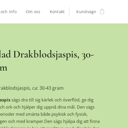
 och info
Om oss
Kontakt
Kundvagn
ad Drakblodsjaspis, 30-
am
akblodsjaspis, ca: 30-43 gram
aspis
sägs dra till sig kärlek och överflöd, ge dig
och ork och hjälper dig uppnå dina mål. Den sägs
 perioder med smärta både psykisk och fysisk,
yggen och med kramper.Den sägs hjälpa dig att finna