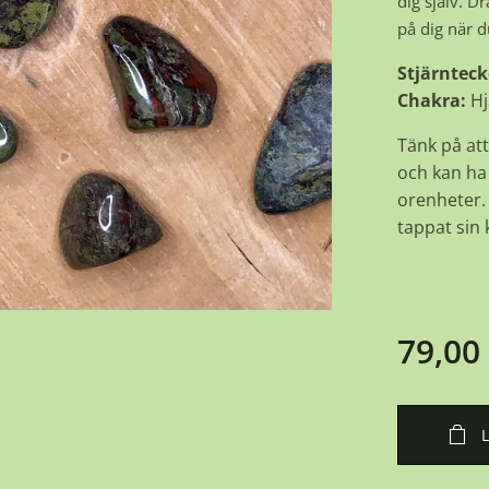
dig själv. D
på dig när d
Stjärnteck
Chakra:
Hj
Tänk på att
och kan ha 
orenheter. 
tappat sin k
79,00