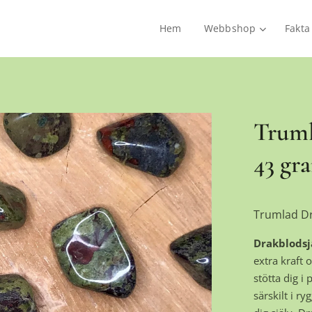
Hem
Webbshop
Fakta
Truml
43 gr
Trumlad Dr
Drakblodsj
extra kraft 
stötta dig i
särskilt i r