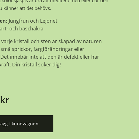
rakblodsjaspis är bra att meditera med eller bär den
u känner att det behövs.
en:
Jungfrun och Lejonet
ärt- och baschakra
 varje kristall och sten är skapad av naturen
små sprickor, färgförändringar eller
Det innebär inte att den är defekt eller har
raft. Din kristall söker dig!
kr
Lägg i kundvagnen